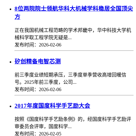
8位两院院士领航华科大机械学科稳居全国顶尖
方
正在我国机械工程范畴的学术邦畿中，华中科技大学机
械科学取工程学院无疑是...
发布时间：2026-02-06
矽创精备电智芯测
前三季度业绩短期承压，三季度单季营收高增回暖信
号。2025年前三季度，公司...
发布时间：2026-02-06
2017年度国度科学手艺励大会
按照《国度科学手艺励条例》的，经国度科学手艺励评
审委员会评审，国度科学...
发布时间：2026-02-05