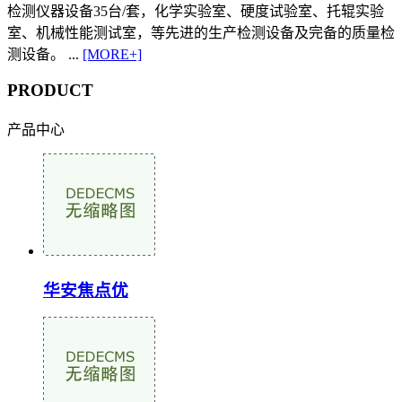
检测仪器设备35台/套，化学实验室、硬度试验室、托辊实验
室、机械性能测试室，等先进的生产检测设备及完备的质量检
测设备。 ...
[MORE+]
PRODUCT
产品中心
华安焦点优