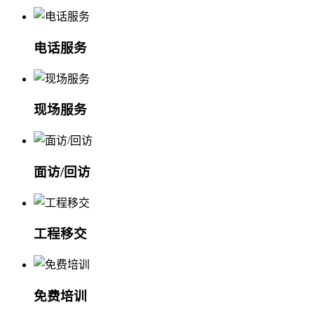
电话服务
现场服务
面访/回访
工程移交
免费培训