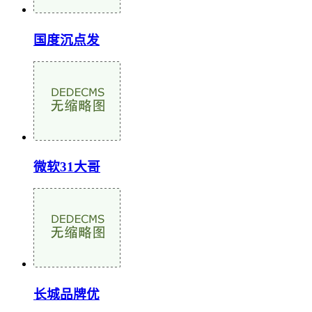
国度沉点发
微软31大哥
长城品牌优