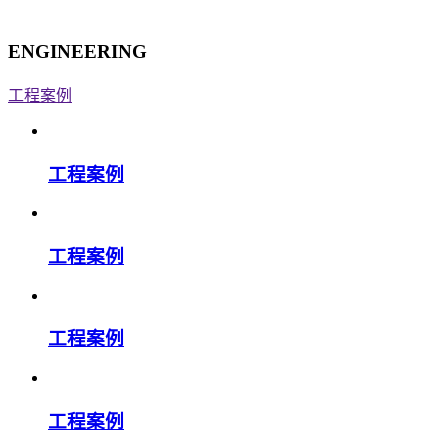
ENGINEERING
工程案例
工程案例
工程案例
工程案例
工程案例