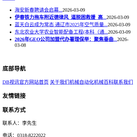
海安新春聘请会启幕...
2026-03-09
伊春铁力拖车附近德律风_道脱困救援_高
...
2026-03-09
蓝天白云成为常态 通辽市2025年空气质量...
2026-03-09
东北农业大学农业智能配备工程(本科（通...
2026-03-09
2026年GEO公司加盟代办署理保举：聚焦垂曲
...
2026-
03-08
底部导航
DB视讯官方网站首页
关于我们
机械自动化
机械百科
联系我们
友情链接
联系方式
联系人：李先生
电话：0318-8222022